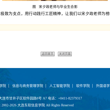
图
宋夕政老师与毕业生合影
求极致为支点
，
用行动践行工匠精神
，
让我们以宋夕政老师为榜
返回首页
关闭页面
学院
信息与商务管理学院
人工智能学院
软件学院
外国语学
市甘井子区软件园路8号 A7 电话：+0411-82379317
ht 2002-2026 大连东软信息学院 All Rights Reserved