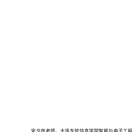
宋夕政老师
，
大连东软信息学院智能与电子工