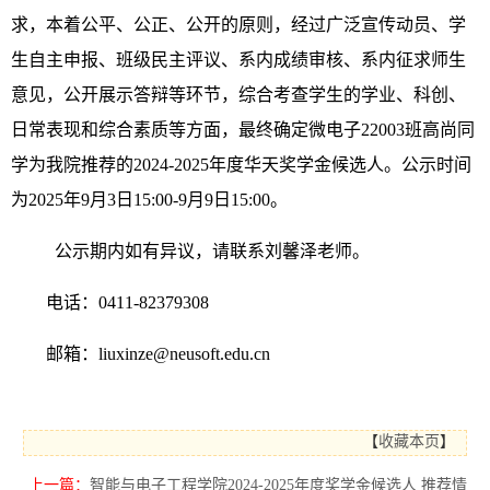
求，
本着
公平、公正、公开的原则，经过
广泛宣传动员
、
学
生自主申报、班级民主评议、系内成绩审核、系内征求
师生
意见
，
公开展示答辩等环节，综合考查学生的学业、科创、
日常表现和综合素质等方面，
最终确定
微电子22003班高尚同
学为我院推荐的
2024-2025年度
华天奖学金候选人。
公示时间
为
2025
年9月
3
日15:00
-9
月9日15:00。
公示期内如有异议，请联系刘馨泽老师。
电话：
0411-823793
08
邮箱：liuxinze@neusoft.edu.cn
【
收藏本页
】
上一篇：
智能与电子工程学院2024-2025年度奖学金候选人 推荐情