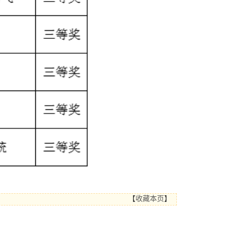
【
收藏本页
】