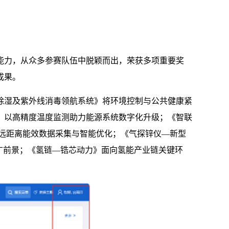
能力，从众多参赛队伍中脱颖而出，荣获多项重要奖
成果。
除湿及紫外线消毒领航系统》将环境控制与公共健康紧
》以高精度温度监测助力能源系统数字化升级；《智联
现远距离能效数据采集与智能优化；《气探锌仪—新型
广前景；《氢链—锆芯动力》面向氢能产业链关键环