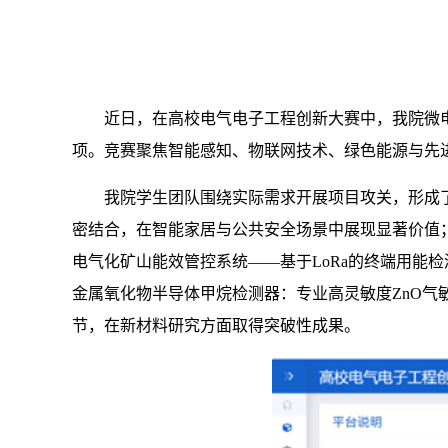
近日，在高校电气电子工程创新大赛中，我院微
项。竞赛聚焦智能感知、物联网技术、绿色能源与先
我院学生团队围绕实际需求开展项目攻关，形成
密结合，在智能家居与公共安全场景中展现显著价值
电气化矿山能效管控系统——基于LoRa的终端用能
金属氧化物半导体甲烷检测器：专业高灵敏度ZnO
节，在新材料研究方面取得突破性成果。