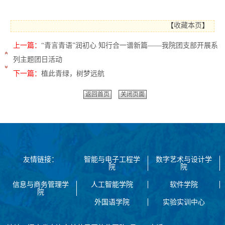
【
收藏本页
】
上一篇：
“青言青语”润初心 知行合一谱新篇——我院团支部开展系
列主题团日活动
下一篇：
植此青绿，树梦远航
返回首页
关闭页面
友情链接：
智能与电子工程学
数字艺术与设计学
院
院
信息与商务管理学
人工智能学院
软件学院
院
外国语学院
实验实训中心