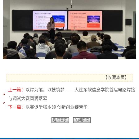
【
收藏本页
】
上一篇：
以焊为笔，以技筑梦 ——大连东软信息学院首届电路焊接
与调试大赛圆满落幕
下一篇：
以赛促学强本领 创新创业绽芳华
返回首页
关闭页面