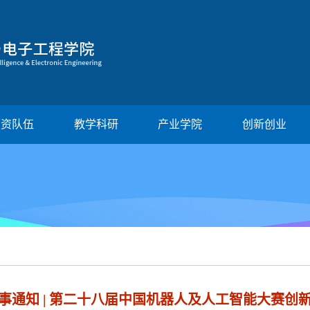
师资队伍
教学科研
产业学院
创新创业
事通知 | 第二十八届中国机器人及人工智能大赛创