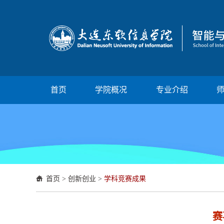
首页
学院概况
专业介绍
首页
>
创新创业
>
学科竞赛成果
赛