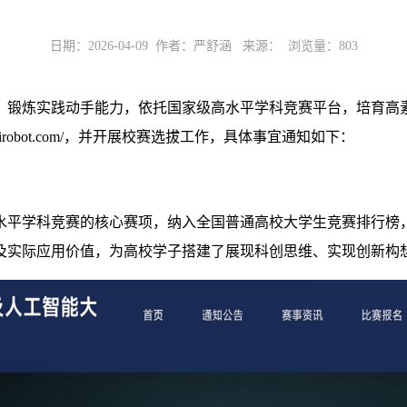
日期：2026-04-09 作者：严舒涵 来源： 浏览量：
803
，锻炼实践动手能力，依托国家级高水平学科竞赛平台，培育高
.caairobot.com/，并开展校赛选拔工作，具体事宜通知如下：
水平学科竞赛的核心赛项，纳入全国普通高校大学生竞赛排行榜
及实际应用价值，为高校学子搭建了展现科创思维、实现创新构