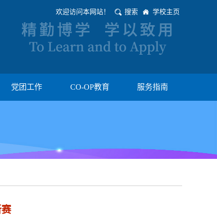
欢迎访问本网站！
搜索
学校主页
党团工作
CO-OP教育
服务指南
新赛