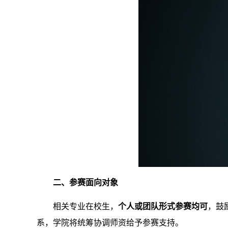
二、参赛面向对象
相关专业在校生，
个人或团队形式参赛均可
，鼓
系，学院将统筹协调师资给予参赛支持。