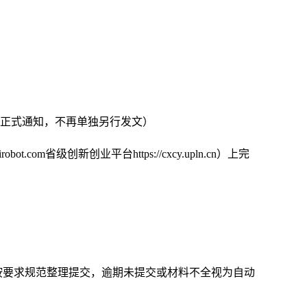
正式通知，不再单独另行发文）
robot.com省级创新创业平台https://cxcy.upln.cn）上
完
按要求规范整理提交，逾期未提交或材料不全视为自动