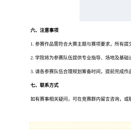
六、注意事项
1. 参赛作品需符合大赛主题与赛项要求，所有
2. 学院将为参赛队伍提供专业指导、场地及基
3. 请各参赛队伍合理规划筹备时间，提前完成
七、联系方式
如有赛事相关疑问，可在竞赛群内留言咨询，或