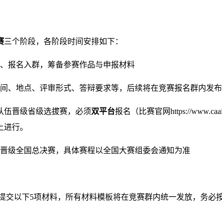
赛
三个阶段，各阶段时间安排如下：
队、报名入群，筹备参赛作品与申报材料
间、地点、评审形式、答辩要求等，后续将在竞赛报名群内发布
队伍晋级省级选拔赛，
必须
双平台
报名（比赛官网https://www.caai
上进行。
晋级全国总决赛，具体赛程以全国大赛组委会通知为准
整提交以下5项材料，所有材料模板将在竞赛群内统一发放，务必