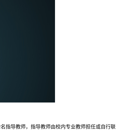
-2名指导教师，指导教师由校内专业教师担任或自行联