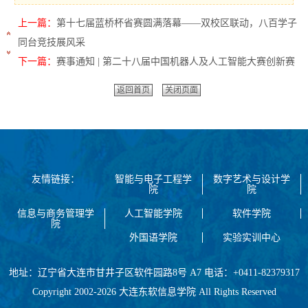
上一篇：
第十七届蓝桥杯省赛圆满落幕——双校区联动，八百学子
同台竞技展风采
下一篇：
赛事通知 | 第二十八届中国机器人及人工智能大赛创新赛
返回首页
关闭页面
友情链接：
智能与电子工程学
数字艺术与设计学
院
院
信息与商务管理学
人工智能学院
软件学院
院
外国语学院
实验实训中心
地址：辽宁省大连市甘井子区软件园路8号 A7 电话：+0411-82379317
Copyright 2002-2026 大连东软信息学院 All Rights Reserved