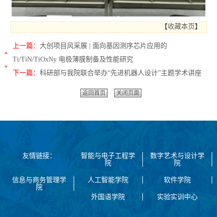
【
收藏本页
】
上一篇：
大创项目风采展 | 面向基因测序芯片应用的
Ti/TiN/TiOxNy 电极薄膜制备及性能研究
下一篇：
科研部与我院联合举办“先进机器人设计”主题学术讲座
返回首页
关闭页面
友情链接：
智能与电子工程学
数字艺术与设计学
院
院
信息与商务管理学
人工智能学院
软件学院
院
外国语学院
实验实训中心