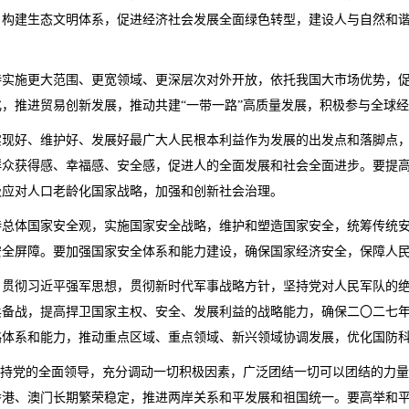
，构建生态文明体系，促进经济社会发展全面绿色转型，建设人与自然和
持实施更大范围、更宽领域、更深层次对外开放，依托我国大市场优势，
，推进贸易创新发展，推动共建“一带一路”高质量发展，积极参与全球
实现好、维护好、发展好最广大人民根本利益作为发展的出发点和落脚点
群众获得感、幸福感、安全感，促进人的全面发展和社会全面进步。要提
极应对人口老龄化国家战略，加强和创新社会治理。
持总体国家安全观，实施国家安全战略，维护和塑造国家安全，统筹传统
安全屏障。要加强国家安全体系和能力建设，确保国家经济安全，保障人
。贯彻习近平强军思想，贯彻新时代军事战略方针，坚持党对人民军队的
兵备战，提高捍卫国家主权、安全、发展利益的战略能力，确保二〇二七
略体系和能力，推动重点区域、重点领域、新兴领域协调发展，优化国防
坚持党的全面领导，充分调动一切积极因素，广泛团结一切可以团结的力
香港、澳门长期繁荣稳定，推进两岸关系和平发展和祖国统一。要高举和