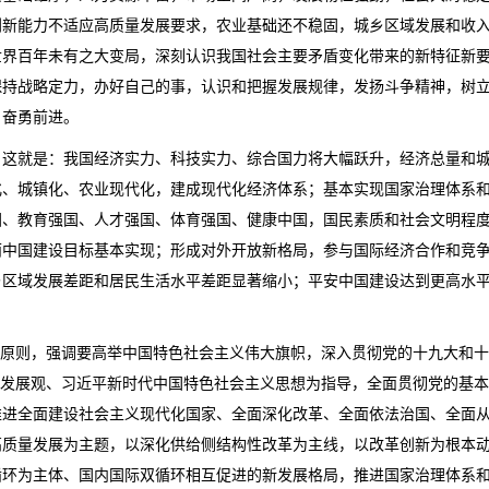
创新能力不适应高质量发展要求，农业基础还不稳固，城乡区域发展和收
世界百年未有之大变局，深刻认识我国社会主要矛盾变化带来的新特征新
保持战略定力，办好自己的事，认识和把握发展规律，发扬斗争精神，树
，奋勇前进。
，这就是：我国经济实力、科技实力、综合国力将大幅跃升，经济总量和
化、城镇化、农业现代化，建成现代化经济体系；基本实现国家治理体系
国、教育强国、人才强国、体育强国、健康中国，国民素质和社会文明程
丽中国建设目标基本实现；形成对外开放新格局，参与国际经济合作和竞
乡区域发展差距和居民生活水平差距显著缩小；平安中国建设达到更高水
的原则，强调要高举中国特色社会主义伟大旗帜，深入贯彻党的十九大和
学发展观、习近平新时代中国特色社会主义思想为指导，全面贯彻党的基
推进全面建设社会主义现代化国家、全面深化改革、全面依法治国、全面
高质量发展为主题，以深化供给侧结构性改革为主线，以改革创新为根本
循环为主体、国内国际双循环相互促进的新发展格局，推进国家治理体系