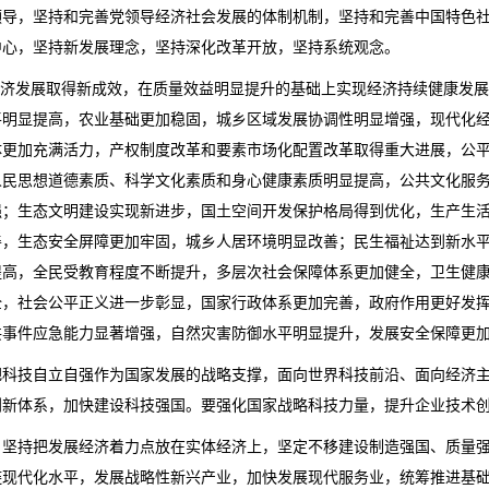
领导，坚持和完善党领导经济社会发展的体制机制，坚持和完善中国特色
中心，坚持新发展理念，坚持深化改革开放，坚持系统观念。
经济发展取得新成效，在质量效益明显提升的基础上实现经济持续健康发
平明显提高，农业基础更加稳固，城乡区域发展协调性明显增强，现代化
体更加充满活力，产权制度改革和要素市场化配置改革取得重大进展，公
人民思想道德素质、科学文化素质和身心健康素质明显提高，公共文化服
强；生态文明建设实现新进步，国土空间开发保护格局得到优化，生产生
善，生态安全屏障更加牢固，城乡人居环境明显改善；民生福祉达到新水
提高，全民受教育程度不断提升，多层次社会保障体系更加健全，卫生健
全，社会公平正义进一步彰显，国家行政体系更加完善，政府作用更好发
共事件应急能力显著增强，自然灾害防御水平明显提升，发展安全保障更
把科技自立自强作为国家发展的战略支撑，面向世界科技前沿、面向经济
创新体系，加快建设科技强国。要强化国家战略科技力量，提升企业技术
。坚持把发展经济着力点放在实体经济上，坚定不移建设制造强国、质量
链现代化水平，发展战略性新兴产业，加快发展现代服务业，统筹推进基