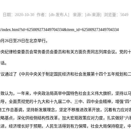
日期：2020-10-30 作者：[db:发布人] 来源：[db:来源] 浏览量：
5049
ex.html?id=625009273449704334&item_id=625009273449704334
月26日至29日在北京举行。
人。中央纪律检查委员会常务委员会委员和有关方面负责同志列席会议。党的
讲话。
审议通过了《中共中央关于制定国民经济和社会发展第十四个五年规划和
致认为，一年来，中央政治局高举中国特色社会主义伟大旗帜，坚持以马
，全面贯彻党的十九大和十九届二中、三中、四中全会精神，增强“四个意
求进工作总基调，坚持新发展理念，坚定不移推进改革开放，沉着有力应对
略基点，深化供给侧结构性改革，加大宏观政策应对力度，扎实做好“六稳
推进，经济增长好于预期，人民生活得到有力保障，社会大局保持稳定，