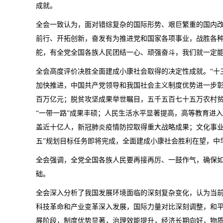
成就。
全会一致认为，面对错综复杂的国际形势、艰巨繁重的国内
前行、开拓创新，奋发有为推进党和国家各项事业，战胜各
舵，有全党全国各族人民团结一心、顽强奋斗，我们就一定
全会高度评价决胜全面建成小康社会取得的决定性成就。“十
加快推进，中国共产党领导和我国社会主义制度优势进一步
百万亿元；脱贫攻坚成果举世瞩目，五千五百七十五万农村
“一带一路”成果丰硕；人民生活水平显著提高，高等教育进
盖近十亿人，新冠肺炎疫情防控取得重大战略成果；文化事业
五”规划目标任务即将完成，全面建成小康社会胜利在望，中
全会强调，全党全国各族人民要再接再厉、一鼓作气，确保
础。
全会深入分析了我国发展环境面临的深刻复杂变化，认为当
科技革命和产业变革深入发展，国际力量对比深刻调整，和
展阶段，制度优势显著，治理效能提升，经济长期向好，物