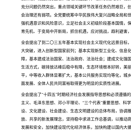
充分问题仍然突出，重点领域关键环节改革任务仍然艰巨，
会治理还有弱项。全党要统筹中华民族伟大复兴战略全局和
强机遇意识和风险意识，立足社会主义初级阶段基本国情，
育先机、于变局中开新局，抓住机遇，应对挑战，趋利避害
全会提出了到二〇三五年基本实现社会主义现代化远景目标
大突破，进入创新型国家前列；基本实现新型工业化、信息
障，基本建成法治国家、法治政府、法治社会；建成文化强
生活方式，碳排放达峰后稳中有降，生态环境根本好转，美
平，中等收入群体显著扩大，基本公共服务实现均等化，城
面发展、全体人民共同富裕取得更为明显的实质性进展。
全会提出了“十四五”时期经济社会发展指导思想和必须遵循
主义、毛泽东思想、邓小平理论、“三个代表”重要思想、科
设、文化建设、社会建设、生态文明建设的总体布局，协调
放、共享的新发展理念，坚持稳中求进工作总基调，以推动
发展和安全，加快建设现代化经济体系，加快构建以国内大