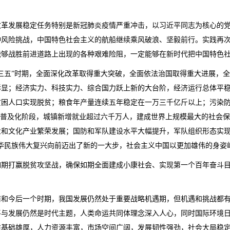
改革发展稳定任务特别是新冠肺炎疫情严重冲击，以习近平同志为核心的
种风险挑战，中国特色社会主义的航船继续乘风破浪、坚毅前行。实践再
能够战胜前进道路上出现的各种艰难险阻，一定能够在新时代把中国特色
三五”时期，全面深化改革取得重大突破，全面依法治国取得重大进展，
彰显；经济实力、科技实力、综合国力跃上新的大台阶，经济运行总体平
贫困人口实现脱贫；粮食年产量连续五年稳定在一万三千亿斤以上；污染
入普及化阶段，城镇新增就业超过六千万人，建成世界上规模最大的社会
和文化产业繁荣发展；国防和军队建设水平大幅提升，军队组织形态实现
华民族伟大复兴向前迈出了新的一大步，社会主义中国以更加雄伟的身姿
如期打赢脱贫攻坚战，确保如期全面建成小康社会、实现第一个百年奋斗
前和今后一个时期，我国发展仍然处于重要战略机遇期，但机遇和挑战都
平与发展仍然是时代主题，人类命运共同体理念深入人心，同时国际环境
质基础雄厚，人力资源丰富，市场空间广阔，发展韧性强劲，社会大局稳