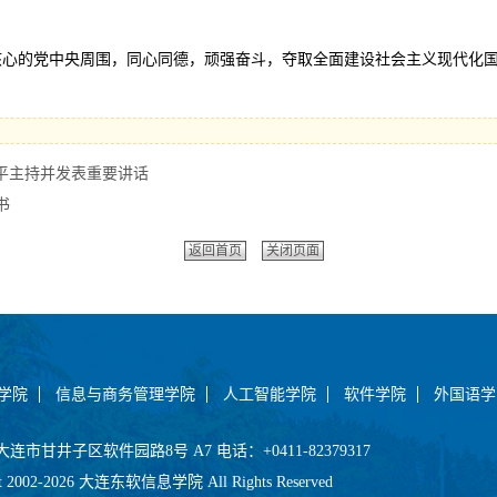
核心的党中央周围，同心同德，顽强奋斗，夺取全面建设社会主义现代化
平主持并发表重要讲话
书
返回首页
关闭页面
学院
信息与商务管理学院
人工智能学院
软件学院
外国语学
市甘井子区软件园路8号 A7 电话：+0411-82379317
ht 2002-2026 大连东软信息学院 All Rights Reserved