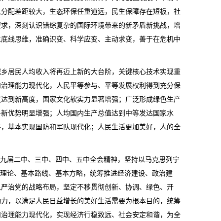
入分配差距较大，生态环保任重道远，民生保障存在短板，社
要求，深刻认识错综复杂的国际环境带来的新矛盾新挑战，增
立底线思维，准确识变、科学应变、主动求变，善于在危机中
城乡居民人均收入将再迈上新的大台阶，关键核心技术实现重
和治理能力现代化，人民平等参与、平等发展权利得到充分保
度达到新高度，国家文化软实力显著增强；广泛形成绿色生产
争新优势明显增强；人均国内生产总值达到中等发达国家水
平，基本实现国防和军队现代化；人民生活更加美好，人的全
十九届二中、三中、四中、五中全会精神，坚持以马克思列宁
本理论、基本路线、基本方略，统筹推进经济建设、政治建
从严治党的战略布局，坚定不移贯彻创新、协调、绿色、开
动力，以满足人民日益增长的美好生活需要为根本目的，统筹
和治理能力现代化，实现经济行稳致远、社会安定和谐，为全