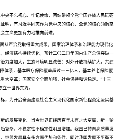
党中央不忘初心、牢记使命，团结带领全党全国各族人民砥砺
次证明，有习近平同志作为党中央的核心、全党的核心领航掌
社会主义更加有力地推向前进。
全面从严治党取得重大成果，国家治理体系和治理能力现代化
稳，经济结构持续优化，预计二〇二〇年国内生产总值突破一
防治力度加大，生态环境明显改善；对外开放持续扩大，共建
保障体系，基本医疗保险覆盖超过十三亿人，基本养老保险覆
重大变革；国家安全全面加强，社会保持和谐稳定。“十三
屹立于世界东方。
目标，为开启全面建设社会主义现代化国家新征程奠定坚实基
有新的发展变化。当今世界正经历百年未有之大变局，新一轮
日趋复杂，不稳定性不确定性明显增加。我国已转向高质量发
定，继续发展具有多方面优势和条件，同时我国发展不平衡不