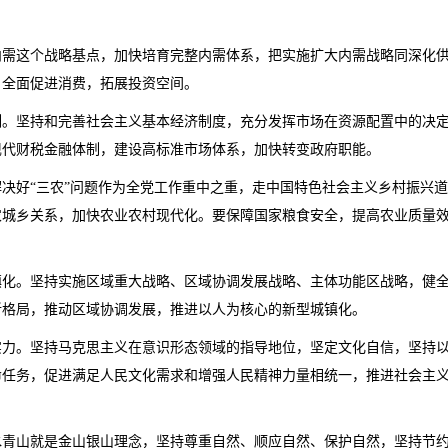
内需这个战略基点，加快培育完整内需体系，把实施扩大内需战略同深化
，全面促进消费，拓展投资空间。
制。坚持和完善社会主义基本经济制度，充分发挥市场在资源配置中的决
现代财税金融体制，建设高标准市场体系，加快转变政府职能。
决好“三农”问题作为全党工作重中之重，走中国特色社会主义乡村振兴
农城乡关系，加快农业农村现代化。要保障国家粮食安全，提高农业质量
镇化。坚持实施区域重大战略、区域协调发展战略、主体功能区战略，健
新格局，推动区域协调发展，推进以人为核心的新型城镇化。
实力。坚持马克思主义在意识形态领域的指导地位，坚定文化自信，坚持
命任务，促进满足人民文化需求和增强人民精神力量相统一，推进社会主
水青山就是金山银山理念，坚持尊重自然、顺应自然、保护自然，坚持节