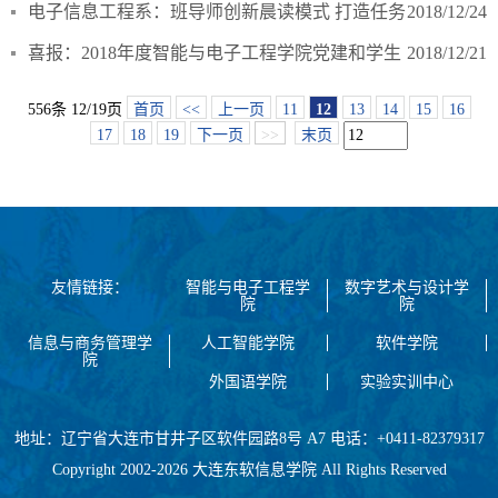
颁奖典礼
电子信息工程系：班导师创新晨读模式 打造任务
2018/12/24
驱动型晨读
喜报：2018年度智能与电子工程学院党建和学生
2018/12/21
工作喜获佳绩
556条 12/19页
首页
<<
上一页
11
12
13
14
15
16
17
18
19
下一页
>>
末页
友情链接：
智能与电子工程学
数字艺术与设计学
院
院
信息与商务管理学
人工智能学院
软件学院
院
外国语学院
实验实训中心
地址：辽宁省大连市甘井子区软件园路8号 A7 电话：+0411-82379317
Copyright 2002-2026 大连东软信息学院 All Rights Reserved