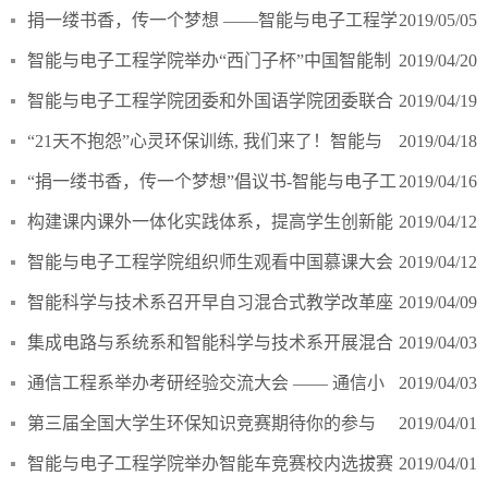
念五四运动100周年首场校园宣讲网络直播
捐一缕书香，传一个梦想 ——智能与电子工程学
2019/05/05
院
智能与电子工程学院举办“西门子杯”中国智能制
2019/04/20
造挑战赛校内选拔赛
智能与电子工程学院团委和外国语学院团委联合
2019/04/19
协办第三届全国大学生环保知识竞赛
“21天不抱怨”心灵环保训练, 我们来了！智能与
2019/04/18
电子工程学院举办21天不抱怨心灵环保训练开幕式
“捐一缕书香，传一个梦想”倡议书-智能与电子工
2019/04/16
程学院党总支组织号召为河南省上蔡县图书馆捐书活动
构建课内课外一体化实践体系，提高学生创新能
2019/04/12
力与工程实践能力
智能与电子工程学院组织师生观看中国慕课大会
2019/04/12
开幕式
智能科学与技术系召开早自习混合式教学改革座
2019/04/09
谈会
集成电路与系统系和智能科学与技术系开展混合
2019/04/03
式教育改革师生座谈
通信工程系举办考研经验交流大会 —— 通信小
2019/04/03
讲堂纪实
第三届全国大学生环保知识竞赛期待你的参与
2019/04/01
智能与电子工程学院举办智能车竞赛校内选拔赛
2019/04/01